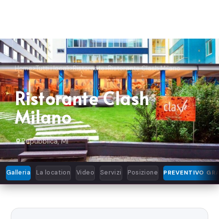
Home
>
Tutti i locali
>
Ristorante
>
Ristorante Clash Milano
Ristorante Clash
Milano
Repubblica, MI
Galleria
La location
Video
Servizi
Posizione
PREVENTIVO GR