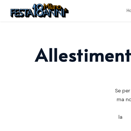
H
Allestiment
Se per 
ma non
la
lo