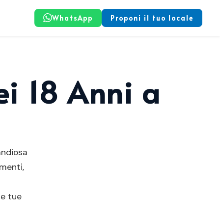
WhatsApp
Proponi il tuo locale
ei 18 Anni a
andiosa
imenti,
le tue