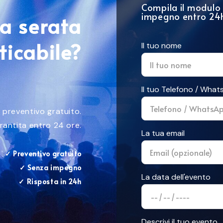
Compila il modulo 
impegno entro 24
ua serata
ticabile?
Il tuo nome
Il tuo Telefono / Wha
n preventivo gratuito.
rantita entro 24 ore.
La tua email
✓ Preventivo gratuito
✓ Senza impegno
La data dell'evento
✓ Risposta in 24h
Descrivi il tuo evento