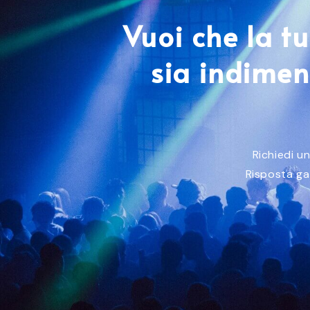
Vuoi che la t
sia indimen
Richiedi u
Risposta ga