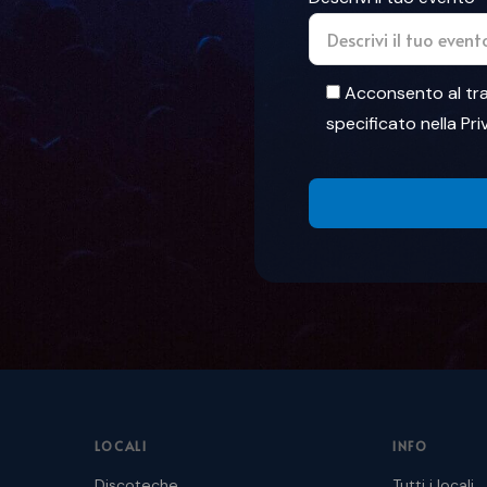
Acconsento al tra
specificato nella
Pri
LOCALI
INFO
Discoteche
Tutti i locali