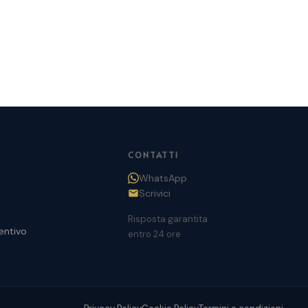
CONTATTI
WhatsApp
Scrivici
Risposta garantita
entivo
entro 24 ore