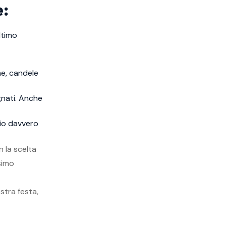
e:
ltimo
he, candele
gnati. Anche
gio davvero
 la scelta
simo
stra festa,