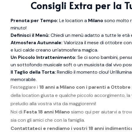
Consigli Extra per la 
Prenota per Tempo:
Le location a
Milano
sono molto r
minuto!
Definisci il Menù:
Chiedi un menù adatto a tutte le età e a
Atmosfera Autunnale:
Valorizza il mese di ottobre co
e luci calde creano un’atmosfera magica.
Un Piccolo Intrattenimento:
Se ci sono bambini, pensa
un sottofondo musicale soft o un musicista dal vivo pos
Il Taglio della Torta:
Rendilo il momento clou! Un’illumi
memorabile.
Festeggiare i
18 anni a Milano con i parenti a Ottobre
della location giusta e qualche piccolo accorgimento, la 
preludio alla vostra vita da maggiorenni!
Noi di
Festa 18 anni Milano
siamo qui per aiutarvi a trov
sia con gli amici che con la famiglia.
Contattateci e rendiamo i vostri 18 anni indimenti