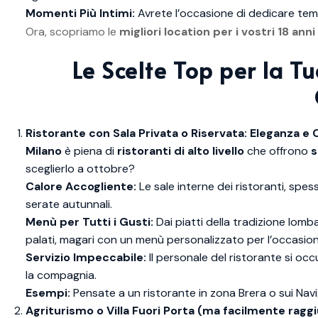
Momenti Più Intimi:
Avrete l’occasione di dedicare tempo 
Ora, scopriamo le
migliori location per i vostri 18 ann
Le Scelte Top per la Tu
Ristorante con Sala Privata o Riservata: Eleganza e
Milano
è piena di
ristoranti di alto livello
che offrono
s
sceglierlo a ottobre?
Calore Accogliente:
Le sale interne dei ristoranti, spes
serate autunnali.
Menù per Tutti i Gusti:
Dai piatti della tradizione lomb
palati, magari con un menù personalizzato per l’occasion
Servizio Impeccabile:
Il personale del ristorante si occu
la compagnia.
Esempi:
Pensate a un ristorante in zona Brera o sui Navig
Agriturismo o Villa Fuori Porta (ma facilmente raggi