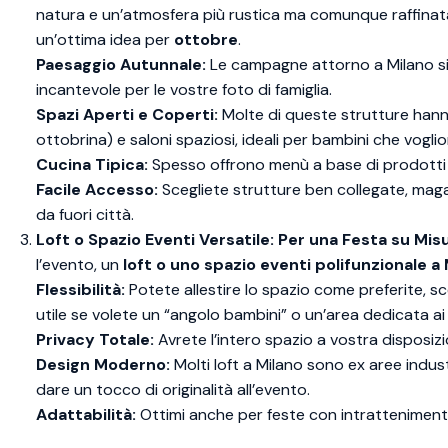
natura e un’atmosfera più rustica ma comunque raffinat
un’ottima idea per
ottobre
.
Paesaggio Autunnale:
Le campagne attorno a Milano si 
incantevole per le vostre foto di famiglia.
Spazi Aperti e Coperti:
Molte di queste strutture hanno 
ottobrina) e saloni spaziosi, ideali per bambini che vogli
Cucina Tipica:
Spesso offrono menù a base di prodotti lo
Facile Accesso:
Scegliete strutture ben collegate, magari
da fuori città.
Loft o Spazio Eventi Versatile: Per una Festa su Mis
l’evento, un
loft o uno spazio eventi polifunzionale a
Flessibilità:
Potete allestire lo spazio come preferite, sce
utile se volete un “angolo bambini” o un’area dedicata ai 
Privacy Totale:
Avrete l’intero spazio a vostra disposiz
Design Moderno:
Molti loft a Milano sono ex aree indus
dare un tocco di originalità all’evento.
Adattabilità:
Ottimi anche per feste con intratteniment