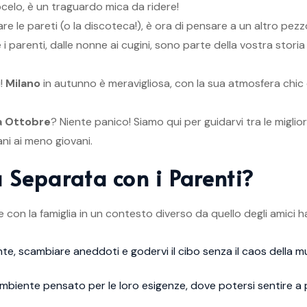
ocelo, è un traguardo mica da ridere!
re le pareti (o la discoteca!), è ora di pensare a un altro pez
é i parenti, dalle nonne ai cugini, sono parte della vostra stori
i!
Milano
in autunno è meravigliosa, con la sua atmosfera chic 
 a Ottobre
? Niente panico! Siamo qui per guidarvi tra le miglior
ani ai meno giovani.
 Separata con i Parenti?
n la famiglia in un contesto diverso da quello degli amici ha
e, scambiare aneddoti e godervi il cibo senza il caos della m
ambiente pensato per le loro esigenze, dove potersi sentire a 