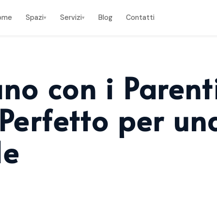
ome
Spazi
Servizi
Blog
Contatti
▾
▾
 Perfetto per una Festa Indimenticabile
no con i Parent
 Perfetto per un
le