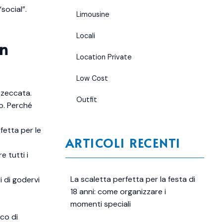
social”.
Limousine
Locali
in
Location Private
Low Cost
zzeccata.
Outfit
o. Perché
fetta per le
ARTICOLI RECENTI
e tutti i
La scaletta perfetta per la festa di
i di godervi
18 anni: come organizzare i
momenti speciali
co di