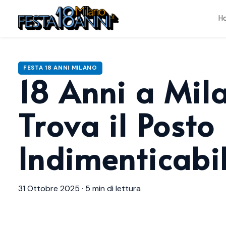
H
Home
›
Blog
›
18 Anni a Milano con i Parenti a Ottobre: Trova il Posto
FESTA 18 ANNI MILANO
18 Anni a Mila
Trova il Posto
Indimenticabi
31 Ottobre 2025
·
5 min di lettura