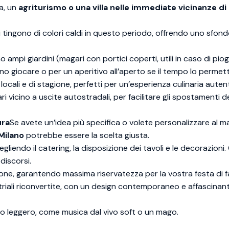
a, un
agriturismo o una villa nelle immediate vicinanze di
tingono di colori caldi in questo periodo, offrendo uno sfon
ampi giardini (magari con portici coperti, utili in caso di piog
ono giocare o per un aperitivo all’aperto se il tempo lo permett
cali e di stagione, perfetti per un’esperienza culinaria autent
 vicino a uscite autostradali, per facilitare gli spostamenti d
ura
Se avete un’idea più specifica o volete personalizzare al 
 Milano
potrebbe essere la scelta giusta.
gliendo il catering, la disposizione dei tavoli e le decorazioni
discorsi.
ione, garantendo massima riservatezza per la vostra festa di fa
triali riconvertite, con un design contemporaneo e affascinan
o leggero, come musica dal vivo soft o un mago.