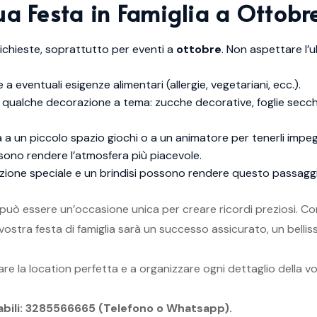
Tua Festa in Famiglia a Ottobr
ichieste, soprattutto per eventi a
ottobre
. Non aspettare l’u
 eventuali esigenze alimentari (allergie, vegetariani, ecc.).
n qualche decorazione a tema: zucche decorative, foglie secc
 a un piccolo spazio giochi o a un animatore per tenerli impe
sono rendere l’atmosfera più piacevole.
nazione speciale e un brindisi possono rendere questo passag
può essere un’occasione unica per creare ricordi preziosi. Con
vostra festa di famiglia sarà un successo assicurato, un bellis
are la location perfetta e a organizzare ogni dettaglio della vo
cabili: 3285566665 (Telefono o Whatsapp).