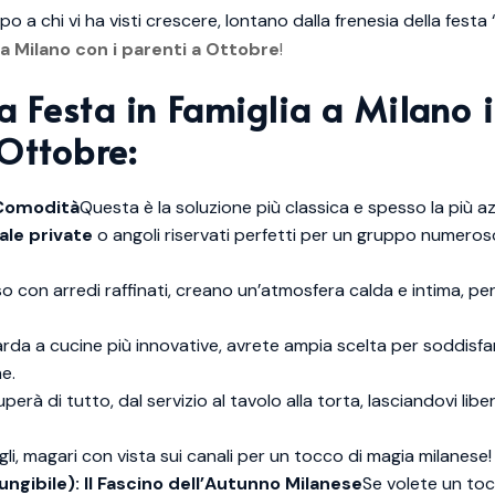
a chi vi ha visti crescere, lontano dalla frenesia della festa “
i a Milano con i parenti a Ottobre
!
a Festa in Famiglia a Milano 
Ottobre:
 Comodità
Questa è la soluzione più classica e spesso la più a
ale private
o angoli riservati perfetti per un gruppo numeros
so con arredi raffinati, creano un’atmosfera calda e intima, per
arda a cucine più innovative, avrete ampia scelta per soddisfar
e.
perà di tutto, dal servizio al tavolo alla torta, lasciandovi liber
li, magari con vista sui canali per un tocco di magia milanese!
ungibile): Il Fascino dell’Autunno Milanese
Se volete un toc