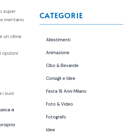
zo super
CATEGORIE
a e meritano
e un clima
Allestimenti
i opzioni
Animazione
Cibo & Bevande
Consigli e Idee
Festa 18 Anni Milano
 i suoi
Foto & Video
usica a
Fotografo
proprio
Idee