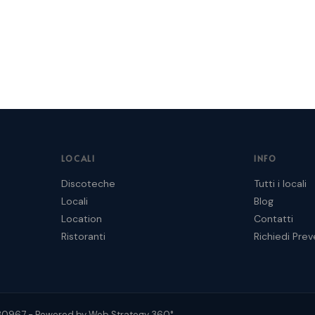
LOCALI
INFO
Discoteche
Tutti i locali
Locali
Blog
Location
Contatti
Ristoranti
Richiedi Prev
727930967 - Powered by
Web Strategy 360°