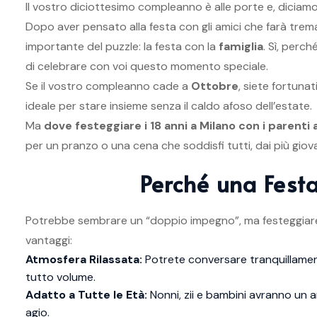
Il vostro diciottesimo compleanno è alle porte e, diciam
Dopo aver pensato alla festa con gli amici che farà trema
importante del puzzle: la festa con la
famiglia
. Sì, perch
di celebrare con voi questo momento speciale.
Se il vostro compleanno cade a
Ottobre
, siete fortunat
ideale per stare insieme senza il caldo afoso dell’estate.
Ma
dove festeggiare i 18 anni a Milano con i parenti
per un pranzo o una cena che soddisfi tutti, dai più giov
Perché una Festa
Potrebbe sembrare un “doppio impegno”, ma festeggiare co
vantaggi:
Atmosfera Rilassata:
Potrete conversare tranquillament
tutto volume.
Adatto a Tutte le Età:
Nonni, zii e bambini avranno un 
agio.